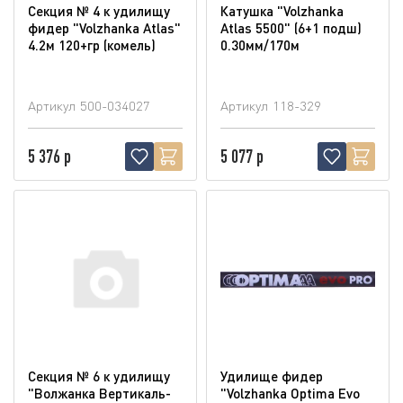
Секция № 4 к удилищу
Катушка "Volzhanka
фидер "Volzhanka Atlas"
Atlas 5500" (6+1 подш)
4.2м 120+гр (комель)
0.30мм/170м
Артикул
500-034027
Артикул
118-329
5 376 р
5 077 р
Секция № 6 к удилищу
Удилище фидер
"Волжанка Вертикаль-
"Volzhanka Optima Evo