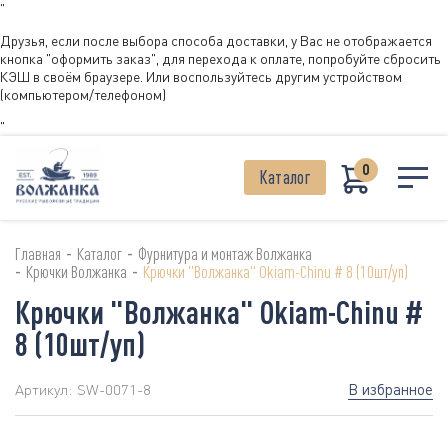
"
Друзья, если после выбора способа доставки, у Вас не отображается
кнопка "оформить заказ", для перехода к оплате, попробуйте сбросить
КЭШ в своём браузере. Или воспользуйтесь другим устройством
(компьютером/телефоном)
"
0
Каталог
-
-
Главная
Каталог
Фурнитура и монтаж Волжанка
-
-
Крючки Волжанка
Крючки "Волжанка" Okiam-Chinu # 8 (10шт/уп)
Крючки "Волжанка" Okiam-Chinu #
8 (10шт/уп)
В избранное
Артикул:
SW-0071-8