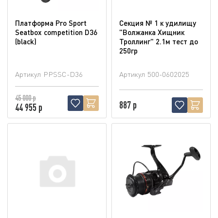
Платформа Pro Sport
Секция № 1 к удилищу
Seatbox competition D36
"Волжанка Хищник
(blaсk)
Троллинг" 2.1м тест до
250гр
Артикул
PPSSC-D36
Артикул
500-0602025
45 000 р
887 р
44 955 р