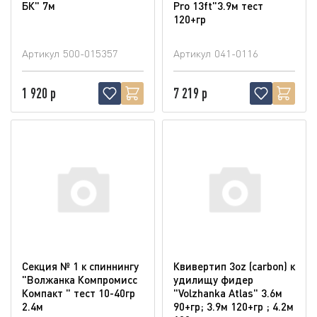
БК" 7м
Pro 13ft"3.9м тест
120+гр
Артикул
500-015357
Артикул
041-0116
1 920 р
7 219 р
Секция № 1 к спиннингу
Квивертип 3oz (carbon) к
"Волжанка Компромисс
удилищу фидер
Компакт " тест 10-40гр
"Volzhanka Atlas" 3.6м
2.4м
90+гр; 3.9м 120+гр ; 4.2м