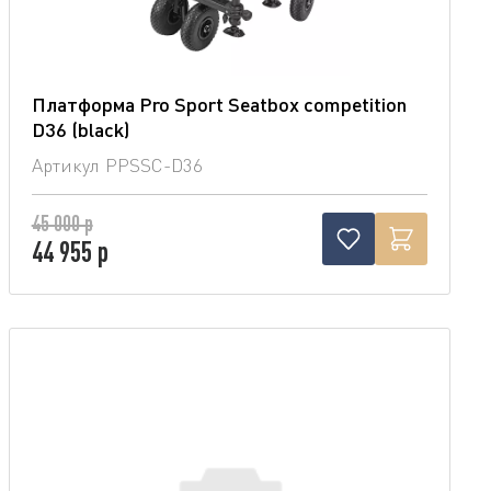
Платформа Pro Sport Seatbox competition
D36 (blaсk)
Артикул
PPSSC-D36
45 000 р
44 955 р