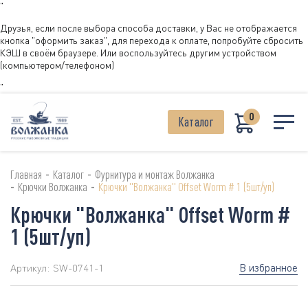
"
Друзья, если после выбора способа доставки, у Вас не отображается
кнопка "оформить заказ", для перехода к оплате, попробуйте сбросить
КЭШ в своём браузере. Или воспользуйтесь другим устройством
(компьютером/телефоном)
"
0
Каталог
-
-
Главная
Каталог
Фурнитура и монтаж Волжанка
-
-
Крючки Волжанка
Крючки "Волжанка" Offset Worm # 1 (5шт/уп)
Крючки "Волжанка" Offset Worm #
1 (5шт/уп)
В избранное
Артикул:
SW-0741-1