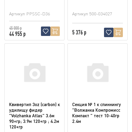
Артикул
PPSSC-D36
Артикул
500-034027
45 000 р
5 376 р
44 955 р
Квивертип 3oz (carbon) к
Секция № 1 к спиннингу
удилищу фидер
"Волжанка Компромисс
"Volzhanka Atlas" 3.6м
Компакт " тест 10-40гр
90+гр; 3.9м 120+гр ; 4.2м
2.4м
120+гр