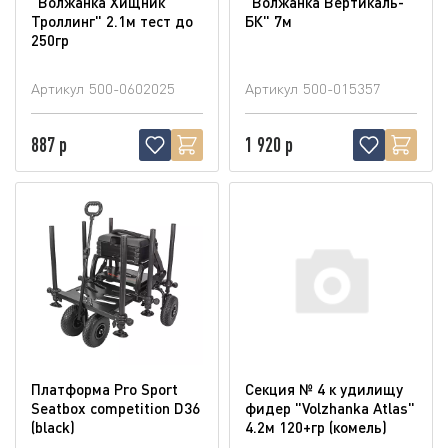
"Волжанка Хищник
"Волжанка Вертикаль-
Троллинг" 2.1м тест до
БК" 7м
250гр
Артикул
500-0602025
Артикул
500-015357
887 р
1 920 р
Платформа Pro Sport
Секция № 4 к удилищу
Seatbox competition D36
фидер "Volzhanka Atlas"
(blaсk)
4.2м 120+гр (комель)