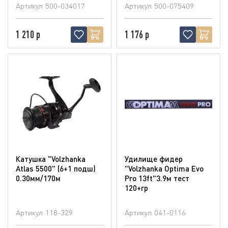
Артикул
500-034017
Артикул
500-075409
1 210 р
1 176 р
Катушка "Volzhanka
Удилище фидер
Atlas 5500" (6+1 подш)
"Volzhanka Optima Evo
0.30мм/170м
Pro 13ft"3.9м тест
120+гр
Артикул
118-329
Артикул
041-0116