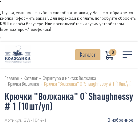
"
Друзья, если после выбора способа доставки, у Вас не отображается
кнопка "оформить заказ", для перехода к оплате, попробуйте сбросить
КЭШ в своём браузере. Или воспользуйтесь другим устройством
(компьютером/телефоном)
"
0
Каталог
-
-
Главная
Каталог
Фурнитура и монтаж Волжанка
-
-
Крючки Волжанка
Крючки "Волжанка" O`Shaughnessy # 1 (10шт/уп)
Крючки "Волжанка" O`Shaughnessy
# 1 (10шт/уп)
В избранное
Артикул:
SW-1044-1