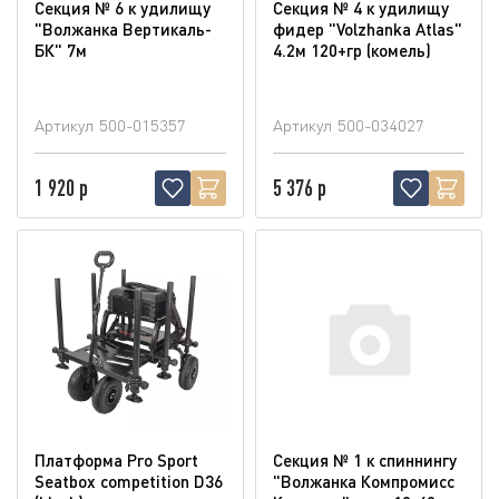
Секция № 6 к удилищу
Секция № 4 к удилищу
"Волжанка Вертикаль-
фидер "Volzhanka Atlas"
БК" 7м
4.2м 120+гр (комель)
Артикул
500-015357
Артикул
500-034027
1 920 р
5 376 р
Платформа Pro Sport
Секция № 1 к спиннингу
Seatbox competition D36
"Волжанка Компромисс