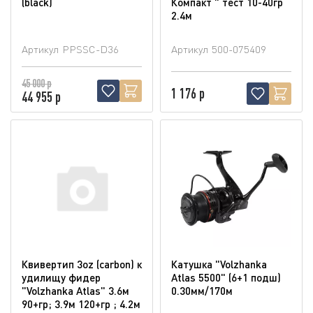
(blaсk)
Компакт " тест 10-40гр
2.4м
Артикул
PPSSC-D36
Артикул
500-075409
45 000 р
1 176 р
44 955 р
Квивертип 3oz (carbon) к
Катушка "Volzhanka
удилищу фидер
Atlas 5500" (6+1 подш)
"Volzhanka Atlas" 3.6м
0.30мм/170м
90+гр; 3.9м 120+гр ; 4.2м