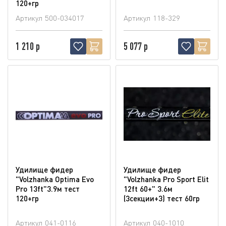
120+гр
Артикул
500-034017
Артикул
118-329
1 210 р
5 077 р
Удилище фидер
Удилище фидер
"Volzhanka Optima Evo
"Volzhanka Pro Sport Elit
Pro 13ft"3.9м тест
12ft 60+" 3.6м
120+гр
(3секции+3) тест 60гр
Артикул
041-0116
Артикул
040-1010