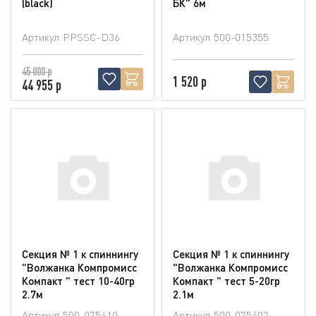
(blaсk)
БК" 6м
Артикул
PPSSC-D36
Артикул
500-015355
45 000 р
1 520 р
44 955 р
Секция № 1 к спиннингу
Секция № 1 к спиннингу
"Волжанка Компромисс
"Волжанка Компромисс
Компакт " тест 10-40гр
Компакт " тест 5-20гр
2.7м
2.1м
Артикул
500-075410
Артикул
500-075402