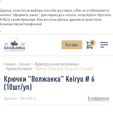
"
Друзья, если после выбора способа доставки, у Вас не отображается
кнопка "оформить заказ", для перехода к оплате, попробуйте сбросить
КЭШ в своём браузере. Или воспользуйтесь другим устройством
(компьютером/телефоном)
"
0
Каталог
-
-
Главная
Каталог
Фурнитура и монтаж Волжанка
-
-
Крючки Волжанка
Крючки "Волжанка" Keiryu # 6 (10шт/уп)
Крючки "Волжанка" Keiryu # 6
(10шт/уп)
В избранное
Артикул:
SW-029-6