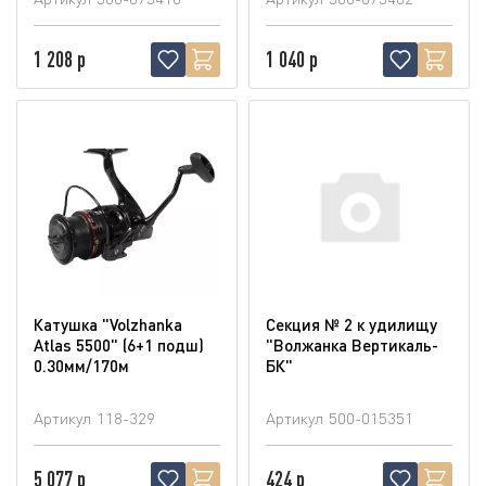
1 208 р
1 040 р
Катушка "Volzhanka
Секция № 2 к удилищу
Atlas 5500" (6+1 подш)
"Волжанка Вертикаль-
0.30мм/170м
БК"
Артикул
118-329
Артикул
500-015351
5 077 р
424 р