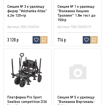
Секция № 3 к удилищу
Секция № 1 к удилищу
фидер "Volzhanka Atlas"
"Волжанка Хищник
4.2м 120+гр
Троллинг" 1.8м тест до
150гр
Артикул
500-034024
Артикул
500-0602019
3 120 р
716 р
Платформа Pro Sport
Секция № 5 к удилищу
Seatbox competition D36
"Волжанка Вертикаль-