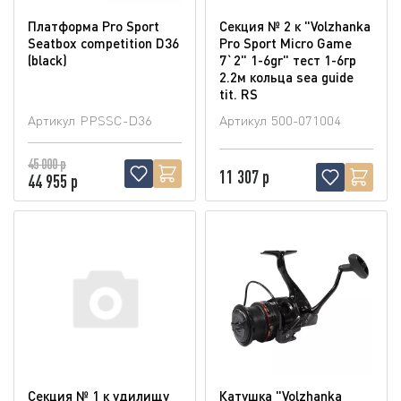
Платформа Pro Sport
Секция № 2 к "Volzhanka
Seatbox competition D36
Pro Sport Micro Game
(blaсk)
7`2" 1-6gr" тест 1-6гр
2.2м кольца sea guide
tit. RS
Артикул
PPSSC-D36
Артикул
500-071004
45 000 р
11 307 р
44 955 р
Секция № 1 к удилищу
Катушка "Volzhanka