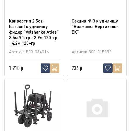
Квивертип 2.5oz
Секция № 3 к удилищу
(carbon) к удилищу
"Волжанка Вертикаль-
фидер "Volzhanka Atlas"
БК"
3.6м 90+гр ; 3.9м 120+гр
; 4.2м 120+гр
Артикул
500-034016
Артикул
500-015352
1 210 р
736 р