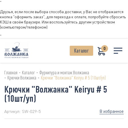
"
Друзья, если после выбора способа доставки, у Вас не отображается
кнопка "оформить заказ", для перехода к оплате, попробуйте сбросить
КЭШ в своём браузере. Или воспользуйтесь другим устройством
(компьютером/телефоном)
"
0
Каталог
-
-
Главная
Каталог
Фурнитура и монтаж Волжанка
-
-
Крючки Волжанка
Крючки "Волжанка" Keiryu # 5 (10шт/уп)
Крючки "Волжанка" Keiryu # 5
(10шт/уп)
В избранное
Артикул:
SW-029-5