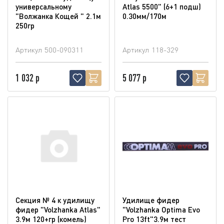
универсальному
Atlas 5500" (6+1 подш)
"Волжанка Кощей " 2.1м
0.30мм/170м
250гр
Артикул
500-090311
Артикул
118-329
1 032 р
5 077 р
Секция № 4 к удилищу
Удилище фидер
фидер "Volzhanka Atlas"
"Volzhanka Optima Evo
3.9м 120+гр (комель)
Pro 13ft"3.9м тест