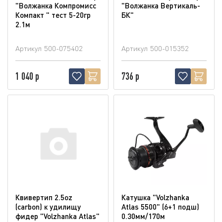
"Волжанка Компромисс
"Волжанка Вертикаль-
Компакт " тест 5-20гр
БК"
2.1м
Артикул
500-075402
Артикул
500-015352
1 040 р
736 р
Квивертип 2.5oz
Катушка "Volzhanka
(carbon) к удилищу
Atlas 5500" (6+1 подш)
фидер "Volzhanka Atlas"
0.30мм/170м