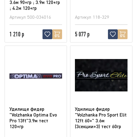
3.6м 90+гр ; 3.9м 120+гр
; 4.2м 120+гр
Артикул
500-034016
Артикул
118-329
1 210 р
5 077 р
Удилище фидер
Удилище фидер
"Volzhanka Optima Evo
"Volzhanka Pro Sport Elit
Pro 13ft"3.9м тест
12ft 60+" 3.6м
120+гр
(3секции+3) тест 60гр