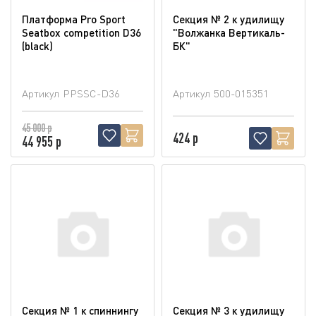
Платформа Pro Sport
Секция № 2 к удилищу
Seatbox competition D36
"Волжанка Вертикаль-
(blaсk)
БК"
Артикул
PPSSC-D36
Артикул
500-015351
45 000 р
424 р
44 955 р
Секция № 1 к спиннингу
Секция № 3 к удилищу