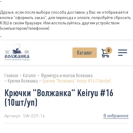
"
Друзья, если после выбора способа доставки, у Вас не отображается
кнопка "оформить заказ", для перехода к оплате, попробуйте сбросить
КЭШ в своём браузере. Или воспользуйтесь другим устройством
(компьютером/телефоном)
"
0
Каталог
-
-
Главная
Каталог
Фурнитура и монтаж Волжанка
-
-
Крючки Волжанка
Крючки "Волжанка" Keiryu #16 (10шт/уп)
Крючки "Волжанка" Keiryu #16
(10шт/уп)
В избранное
Артикул:
SW-029-16