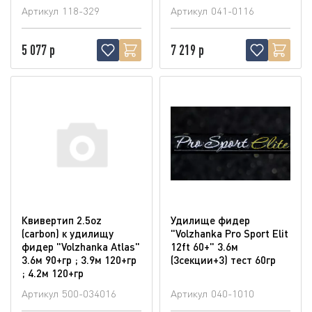
Артикул
118-329
Артикул
041-0116
5 077 р
7 219 р
Квивертип 2.5oz
Удилище фидер
(carbon) к удилищу
"Volzhanka Pro Sport Elit
фидер "Volzhanka Atlas"
12ft 60+" 3.6м
3.6м 90+гр ; 3.9м 120+гр
(3секции+3) тест 60гр
; 4.2м 120+гр
Артикул
500-034016
Артикул
040-1010