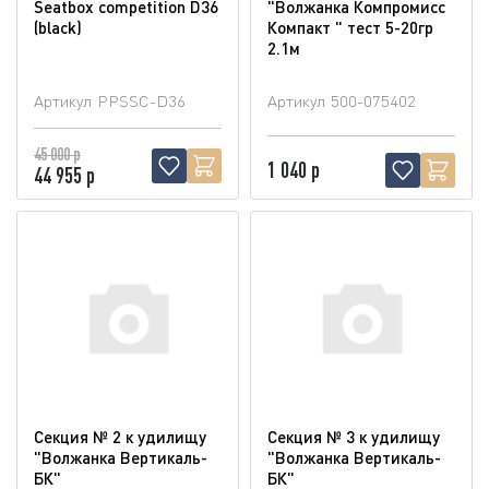
Seatbox competition D36
"Волжанка Компромисс
(blaсk)
Компакт " тест 5-20гр
2.1м
Артикул
PPSSC-D36
Артикул
500-075402
45 000 р
1 040 р
44 955 р
Секция № 2 к удилищу
Секция № 3 к удилищу
"Волжанка Вертикаль-
"Волжанка Вертикаль-
БК"
БК"