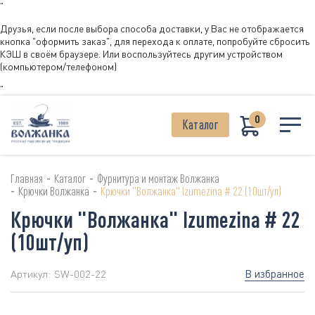
"
Друзья, если после выбора способа доставки, у Вас не отображается
кнопка "оформить заказ", для перехода к оплате, попробуйте сбросить
КЭШ в своём браузере. Или воспользуйтесь другим устройством
(компьютером/телефоном)
"
0
Каталог
-
-
Главная
Каталог
Фурнитура и монтаж Волжанка
-
-
Крючки Волжанка
Крючки "Волжанка" Izumezina # 22 (10шт/уп)
Крючки "Волжанка" Izumezina # 22
(10шт/уп)
В избранное
Артикул:
SW-002-22