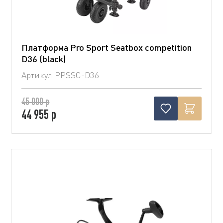
Платформа Pro Sport Seatbox competition
D36 (blaсk)
Артикул
PPSSC-D36
45 000 р
44 955 р