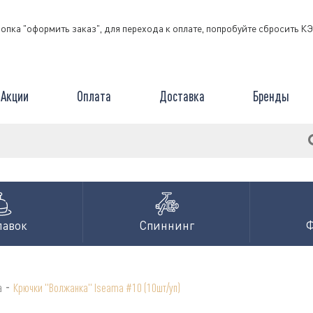
нопка "оформить заказ", для перехода к оплате, попробуйте сбросить 
Акции
Оплата
Доставка
Бренды
лавок
Спиннинг
-
а
Крючки "Волжанка" Iseama #10 (10шт/уп)