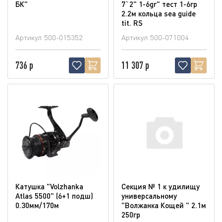
БК"
7`2" 1-6gr" тест 1-6гр
2.2м кольца sea guide
tit. RS
Артикул
500-015352
Артикул
500-071004
736 р
11 307 р
Катушка "Volzhanka
Секция № 1 к удилищу
Atlas 5500" (6+1 подш)
универсальному
0.30мм/170м
"Волжанка Кощей " 2.1м
250гр