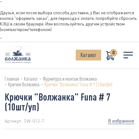
"
Друзья, если после выбора способа доставки, у Вас не отображается
кнопка "оформить заказ", для перехода к оплате, попробуйте сбросить
КЭШ в своём браузере. Или воспользуйтесь другим устройством
(компьютером/телефоном)
"
0
Каталог
-
-
Главная
Каталог
Фурнитура и монтаж Волжанка
-
-
Крючки Волжанка
Крючки "Волжанка" Funa # 7 (10шт/уп)
Крючки "Волжанка" Funa # 7
(10шт/уп)
В избранное
Артикул:
SW-012-7