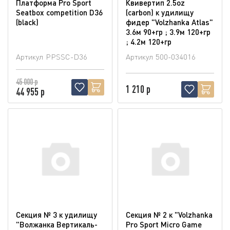
Платформа Pro Sport
Квивертип 2.5oz
Seatbox competition D36
(carbon) к удилищу
(blaсk)
фидер "Volzhanka Atlas"
3.6м 90+гр ; 3.9м 120+гр
; 4.2м 120+гр
Артикул
PPSSC-D36
Артикул
500-034016
45 000 р
1 210 р
44 955 р
Секция № 3 к удилищу
Секция № 2 к "Volzhanka
"Волжанка Вертикаль-
Pro Sport Micro Game