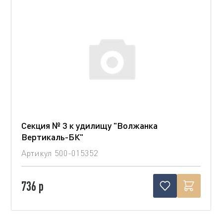
Секция № 3 к удилищу "Волжанка
Вертикаль-БК"
Артикул
500-015352
736 р