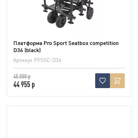
Платформа Pro Sport Seatbox competition
D36 (blaсk)
Артикул
PPSSC-D36
45 000 р
44 955 р