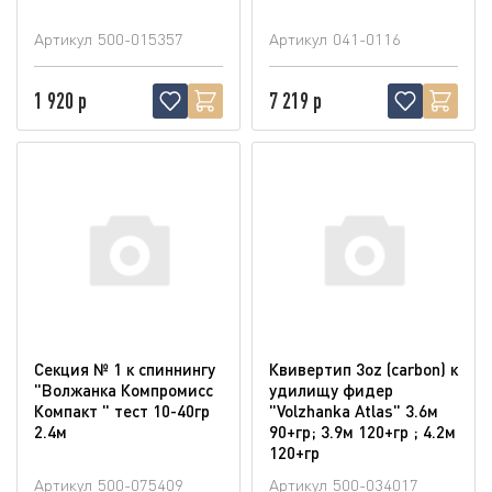
Артикул
500-015357
Артикул
041-0116
1 920 р
7 219 р
Секция № 1 к спиннингу
Квивертип 3oz (carbon) к
"Волжанка Компромисс
удилищу фидер
Компакт " тест 10-40гр
"Volzhanka Atlas" 3.6м
2.4м
90+гр; 3.9м 120+гр ; 4.2м
120+гр
Артикул
500-075409
Артикул
500-034017