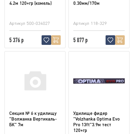
4.2м 120+гр (комель)
0.30мм/170м
Артикул
500-034027
Артикул
118-329
5 376 р
5 077 р
Секция № 6 к удилищу
Удилище фидер
"Волжанка Вертикаль-
"Volzhanka Optima Evo
БК" 7м
Pro 13ft"3.9м тест
120+гр