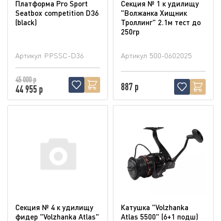
Платформа Pro Sport
Секция № 1 к удилищу
Seatbox competition D36
"Волжанка Хищник
(blaсk)
Троллинг" 2.1м тест до
250гр
Артикул
PPSSC-D36
Артикул
500-0602025
45 000 р
887 р
44 955 р
Секция № 4 к удилищу
Катушка "Volzhanka
фидер "Volzhanka Atlas"
Atlas 5500" (6+1 подш)