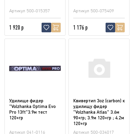
Артикул
500-015357
Артикул
500-075409
1 920 р
1 176 р
Удилище фидер
Квивертип 3oz (carbon) к
"Volzhanka Optima Evo
удилищу фидер
Pro 13ft"3.9м тест
"Volzhanka Atlas" 3.6м
120+гр
90+гр; 3.9м 120+гр ; 4.2м
120+гр
Артикул
041-0116
Артикул
500-034017