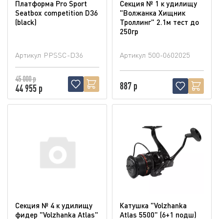
Платформа Pro Sport
Секция № 1 к удилищу
Seatbox competition D36
"Волжанка Хищник
(blaсk)
Троллинг" 2.1м тест до
250гр
Артикул
PPSSC-D36
Артикул
500-0602025
45 000 р
887 р
44 955 р
Секция № 4 к удилищу
Катушка "Volzhanka
фидер "Volzhanka Atlas"
Atlas 5500" (6+1 подш)