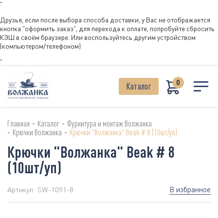
"
Друзья, если после выбора способа доставки, у Вас не отображается
кнопка "оформить заказ", для перехода к оплате, попробуйте сбросить
КЭШ в своём браузере. Или воспользуйтесь другим устройством
(компьютером/телефоном)
"
0
Каталог
-
-
Главная
Каталог
Фурнитура и монтаж Волжанка
-
-
Крючки Волжанка
Крючки "Волжанка" Beak # 8 (10шт/уп)
Крючки "Волжанка" Beak # 8
(10шт/уп)
В избранное
Артикул:
SW-1091-8