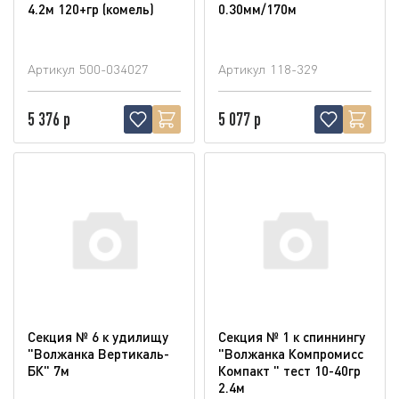
4.2м 120+гр (комель)
0.30мм/170м
Артикул
500-034027
Артикул
118-329
5 376 р
5 077 р
Секция № 6 к удилищу
Секция № 1 к спиннингу
"Волжанка Вертикаль-
"Волжанка Компромисс
БК" 7м
Компакт " тест 10-40гр
2.4м