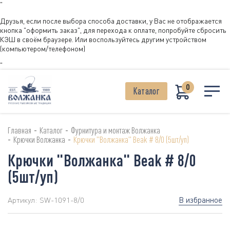
"
Друзья, если после выбора способа доставки, у Вас не отображается
кнопка "оформить заказ", для перехода к оплате, попробуйте сбросить
КЭШ в своём браузере. Или воспользуйтесь другим устройством
(компьютером/телефоном)
"
0
Каталог
-
-
Главная
Каталог
Фурнитура и монтаж Волжанка
-
-
Крючки Волжанка
Крючки "Волжанка" Beak # 8/0 (5шт/уп)
Крючки "Волжанка" Beak # 8/0
(5шт/уп)
В избранное
Артикул:
SW-1091-8/0