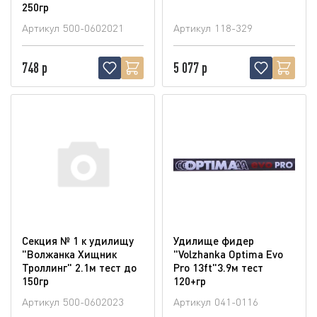
250гр
Артикул
500-0602021
Артикул
118-329
748 р
5 077 р
Секция № 1 к удилищу
Удилище фидер
"Волжанка Хищник
"Volzhanka Optima Evo
Троллинг" 2.1м тест до
Pro 13ft"3.9м тест
150гр
120+гр
Артикул
500-0602023
Артикул
041-0116