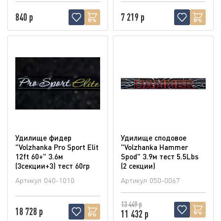
840 р
7 219 р
Удилище фидер
Удилище сподовое
"Volzhanka Pro Sport Elit
"Volzhanka Hammer
12ft 60+" 3.6м
Spod" 3.9м тест 5.5Lbs
(3секции+3) тест 60гр
(2 секции)
Артикул
040-1010
Артикул
050-0067
13 449 р
18 728 р
11 432 р