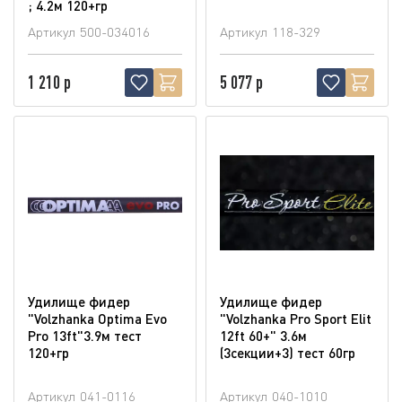
; 4.2м 120+гр
Артикул
500-034016
Артикул
118-329
1 210 р
5 077 р
Удилище фидер
Удилище фидер
"Volzhanka Optima Evo
"Volzhanka Pro Sport Elit
Pro 13ft"3.9м тест
12ft 60+" 3.6м
120+гр
(3секции+3) тест 60гр
Артикул
041-0116
Артикул
040-1010