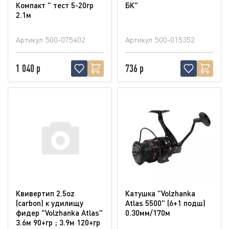
Компакт " тест 5-20гр
БК"
2.1м
Артикул
500-075402
Артикул
500-015352
1 040 р
736 р
Квивертип 2.5oz
Катушка "Volzhanka
(carbon) к удилищу
Atlas 5500" (6+1 подш)
фидер "Volzhanka Atlas"
0.30мм/170м
3.6м 90+гр ; 3.9м 120+гр