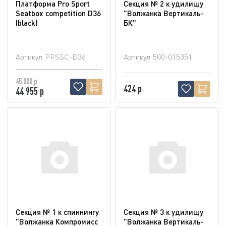
Платформа Pro Sport
Секция № 2 к удилищу
Seatbox competition D36
"Волжанка Вертикаль-
(blaсk)
БК"
Артикул
PPSSC-D36
Артикул
500-015351
45 000 р
424 р
44 955 р
Секция № 1 к спиннингу
Секция № 3 к удилищу
"Волжанка Компромисс
"Волжанка Вертикаль-