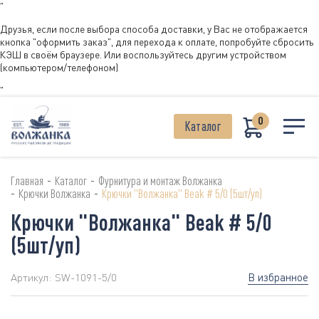
"
Друзья, если после выбора способа доставки, у Вас не отображается
кнопка "оформить заказ", для перехода к оплате, попробуйте сбросить
КЭШ в своём браузере. Или воспользуйтесь другим устройством
(компьютером/телефоном)
"
0
Каталог
-
-
Главная
Каталог
Фурнитура и монтаж Волжанка
-
-
Крючки Волжанка
Крючки "Волжанка" Beak # 5/0 (5шт/уп)
Крючки "Волжанка" Beak # 5/0
(5шт/уп)
В избранное
Артикул:
SW-1091-5/0