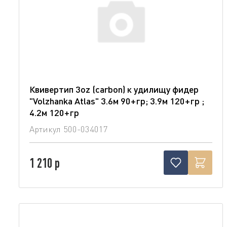
Квивертип 3oz (carbon) к удилищу фидер
"Volzhanka Atlas" 3.6м 90+гр; 3.9м 120+гр ;
4.2м 120+гр
Артикул
500-034017
1 210 р