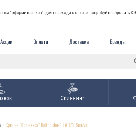
нопка "оформить заказ", для перехода к оплате, попробуйте сбросить 
Акции
Оплата
Доставка
Бренды
лавок
Спиннинг
-
а
Крючки "Волжанка" Baitholder-BH # 1/0 (5шт/уп)