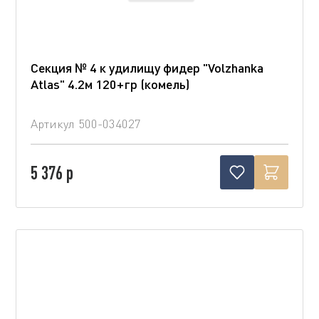
Секция № 4 к удилищу фидер "Volzhanka
Atlas" 4.2м 120+гр (комель)
Артикул
500-034027
5 376 р