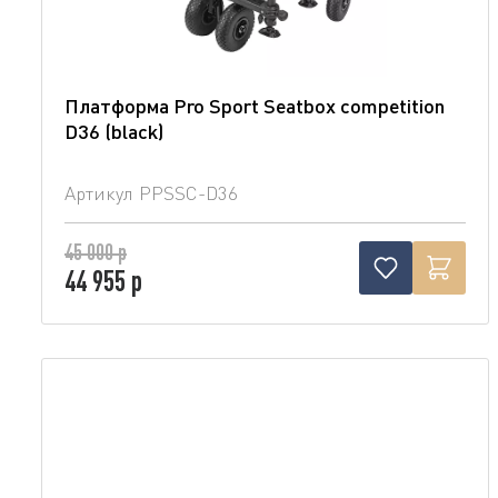
Платформа Pro Sport Seatbox competition
D36 (blaсk)
Артикул
PPSSC-D36
45 000 р
44 955 р