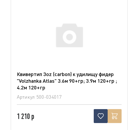
Квивертип 3oz (carbon) к удилищу фидер
"Volzhanka Atlas" 3.6м 90+гр; 3.9м 120+гр ;
4.2м 120+гр
Артикул
500-034017
1 210 р