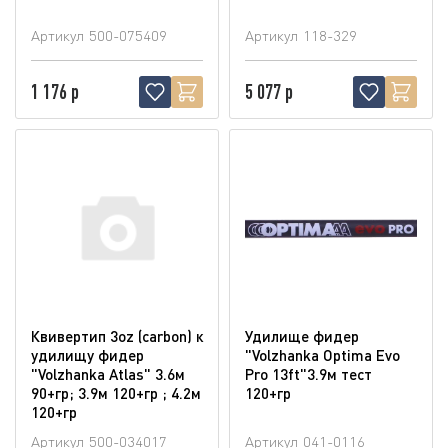
Артикул
500-075409
Артикул
118-329
1 176 р
5 077 р
Квивертип 3oz (carbon) к
Удилище фидер
удилищу фидер
"Volzhanka Optima Evo
"Volzhanka Atlas" 3.6м
Pro 13ft"3.9м тест
90+гр; 3.9м 120+гр ; 4.2м
120+гр
120+гр
Артикул
500-034017
Артикул
041-0116