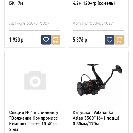
БК" 7м
4.2м 120+гр (комель)
Артикул
500-015357
Артикул
500-034027
1 920 р
5 376 р
Секция № 1 к спиннингу
Катушка "Volzhanka
"Волжанка Компромисс
Atlas 5500" (6+1 подш)
Компакт " тест 10-40гр
0.30мм/170м
2.4м