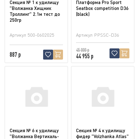
Секция № 1 к удилищу
Платформа Pro Sport
"Волжанка Хищник
Seatbox competition D36
Троллинг" 2.1м тест до
(blaсk)
250гр
Артикул
500-0602025
Артикул
PPSSC-D36
45 000 р
887 р
44 955 р
Секция № 6 к удилищу
Секция № 4 к удилищу
"Волжанка Вертикаль-
фидер "Volzhanka Atlas"