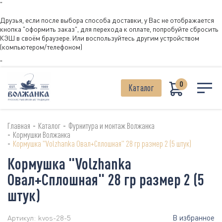
"
Друзья, если после выбора способа доставки, у Вас не отображается
кнопка "оформить заказ", для перехода к оплате, попробуйте сбросить
КЭШ в своём браузере. Или воспользуйтесь другим устройством
(компьютером/телефоном)
"
0
Каталог
-
-
Главная
Каталог
Фурнитура и монтаж Волжанка
-
Кормушки Волжанка
-
Кормушка "Volzhanka Овал+Сплошная" 28 гр размер 2 (5 штук)
Кормушка "Volzhanka
Овал+Сплошная" 28 гр размер 2 (5
штук)
В избранное
Артикул:
kvos-28-5