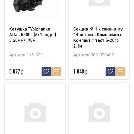
Катушка "Volzhanka
Секция № 1 к спиннингу
Atlas 5500" (6+1 подш)
"Волжанка Компромисс
0.30мм/170м
Компакт " тест 5-20гр
2.1м
Артикул
118-329
Артикул
500-075402
5 077 р
1 040 р