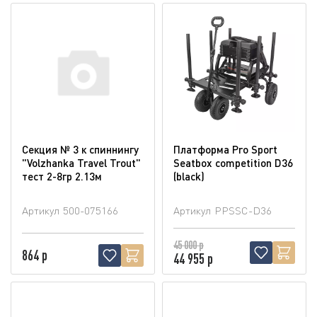
Секция № 3 к спиннингу
Платформа Pro Sport
"Volzhanka Travel Trout"
Seatbox competition D36
тест 2-8гр 2.13м
(blaсk)
Артикул
500-075166
Артикул
PPSSC-D36
45 000 р
864 р
44 955 р