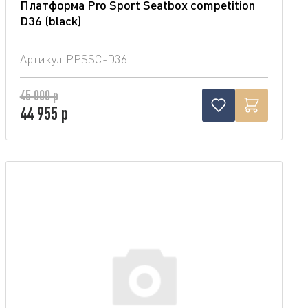
Платформа Pro Sport Seatbox competition
D36 (blaсk)
Артикул
PPSSC-D36
45 000 р
44 955 р