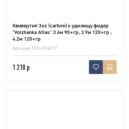
Квивертип 3oz (carbon) к удилищу фидер
"Volzhanka Atlas" 3.6м 90+гр; 3.9м 120+гр ;
4.2м 120+гр
Артикул
500-034017
1 210 р