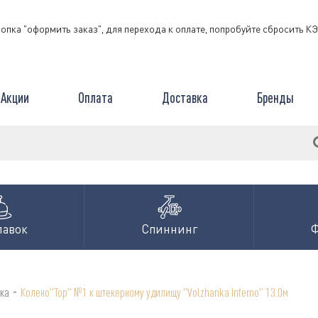
нопка "оформить заказ", для перехода к оплате, попробуйте сбросить 
Акции
Оплата
Доставка
Бренды
лавок
Спиннинг
-
ка
Колено"Top" №1 к штекерному удилищу "Volzhanka Inferno" 13.0м