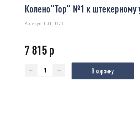
Колено"Top" №1 к штекерному у
Артикул:
001-0171
7 815 р
В корзину