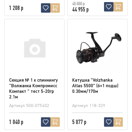
45 000 р
1 208 р
44 955 р
Секция № 1 к спиннингу
Катушка "Volzhanka
"Волжанка Компромисс
Atlas 5500" (6+1 подш)
Компакт " тест 5-20гр
0.30мм/170м
2.1м
Артикул
500-075402
Артикул
118-329
1 040 р
5 077 р