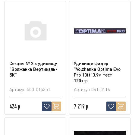
Секция № 2 к удилищу
Удилище фидер
"Волжанка Вертикаль-
"Volzhanka Optima Evo
БК"
Pro 13ft"3.9м тест
120+гр
Артикул
500-015351
Артикул
041-0116
424 р
7 219 р