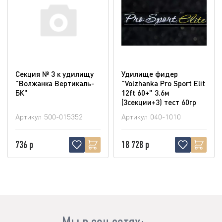
Секция № 3 к удилищу
Удилище фидер
"Волжанка Вертикаль-
"Volzhanka Pro Sport Elit
БК"
12ft 60+" 3.6м
(3секции+3) тест 60гр
Артикул
500-015352
Артикул
040-1010
736 р
18 728 р
Мы в соц.сетях: