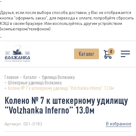
"
Друзья, если после выбора способа доставки, у Вас не отображается
кнопка "оформить заказ", для перехода к оплате, попробуйте сбросить
КЭШ в своём браузере. Или воспользуйтесь другим устройством
(компьютером/телефоном)
"
0
Каталог
-
-
Главная
Каталог
Удилища Волжанка
-
Штекерные удилища Волжанка
-
Колено № 7 к штекерному удилищу "Volzhanka Inferno" 13.0м
Колено № 7 к штекерному удилищу
"Volzhanka Inferno" 13.0м
В избранное
Артикул:
001-0183