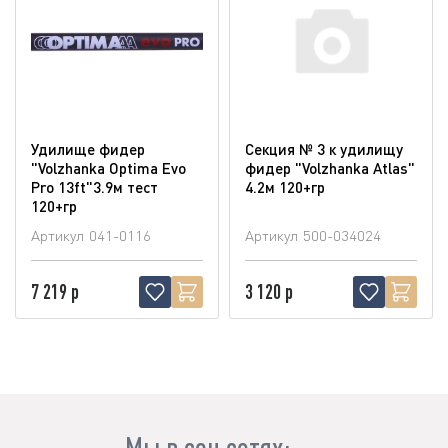
Удилище фидер
Секция № 3 к удилищу
"Volzhanka Optima Evo
фидер "Volzhanka Atlas"
Pro 13ft"3.9м тест
4.2м 120+гр
120+гр
Артикул
041-0116
Артикул
500-034024
7 219 р
3 120 р
Мы в соц.сетях: