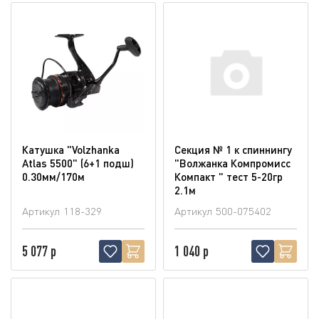
Катушка "Volzhanka
Секция № 1 к спиннингу
Atlas 5500" (6+1 подш)
"Волжанка Компромисс
0.30мм/170м
Компакт " тест 5-20гр
2.1м
Артикул
118-329
Артикул
500-075402
5 077 р
1 040 р