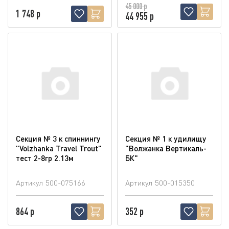
45 000 р
1 748 р
44 955 р
Секция № 3 к спиннингу
Секция № 1 к удилищу
"Volzhanka Travel Trout"
"Волжанка Вертикаль-
тест 2-8гр 2.13м
БК"
Артикул
500-075166
Артикул
500-015350
864 р
352 р