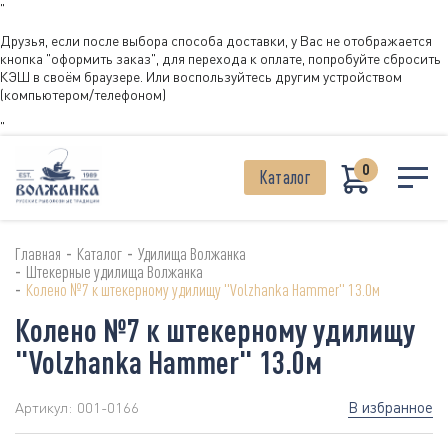
"
Друзья, если после выбора способа доставки, у Вас не отображается
кнопка "оформить заказ", для перехода к оплате, попробуйте сбросить
КЭШ в своём браузере. Или воспользуйтесь другим устройством
(компьютером/телефоном)
"
0
Каталог
-
-
Главная
Каталог
Удилища Волжанка
-
Штекерные удилища Волжанка
-
Колено №7 к штекерному удилищу "Volzhanka Hammer" 13.0м
Колено №7 к штекерному удилищу
"Volzhanka Hammer" 13.0м
В избранное
Артикул:
001-0166