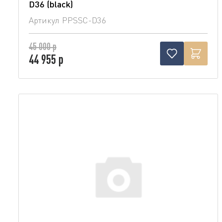
D36 (blaсk)
Артикул
PPSSC-D36
45 000 р
44 955 р