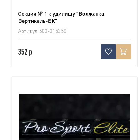
Секция № 1 к удилищу "Волжанка
Вертикаль-БК"
Артикул
500-015350
352 р