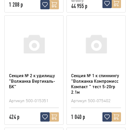
45 000 р
1 208 р
44 955 р
Секция № 2 к удилищу
Секция № 1 к спиннингу
"Волжанка Вертикаль-
"Волжанка Компромисс
БК"
Компакт " тест 5-20гр
2.1м
Артикул
500-015351
Артикул
500-075402
424 р
1 040 р