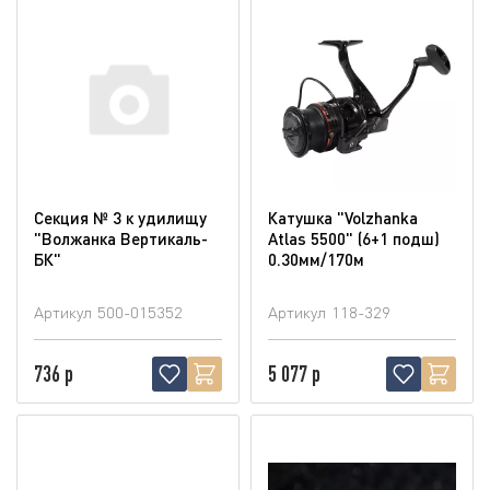
Секция № 3 к удилищу
Катушка "Volzhanka
"Волжанка Вертикаль-
Atlas 5500" (6+1 подш)
БК"
0.30мм/170м
Артикул
500-015352
Артикул
118-329
736 р
5 077 р