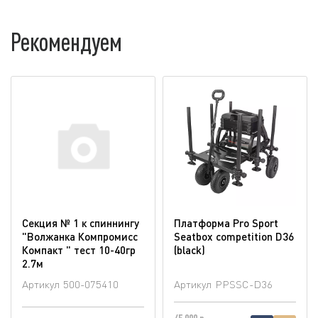
Рекомендуем
Секция № 1 к спиннингу
Платформа Pro Sport
"Волжанка Компромисс
Seatbox competition D36
Компакт " тест 10-40гр
(blaсk)
2.7м
Артикул
500-075410
Артикул
PPSSC-D36