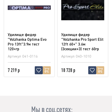
Удилище фидер
Удилище фидер
"Volzhanka Optima Evo
"Volzhanka Pro Sport Elit
Pro 13ft"3.9м тест
12ft 60+" 3.6м
120+гр
(3секции+3) тест 60гр
Артикул
041-0116
Артикул
040-1010
7 219 р
18 728 р
Мы в соц.сетях: