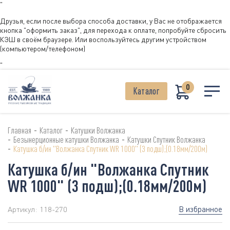
"
Друзья, если после выбора способа доставки, у Вас не отображается
кнопка "оформить заказ", для перехода к оплате, попробуйте сбросить
КЭШ в своём браузере. Или воспользуйтесь другим устройством
(компьютером/телефоном)
"
0
Каталог
-
-
Главная
Каталог
Катушки Волжанка
-
-
Безынерционные катушки Волжанка
Катушки Спутник Волжанка
-
Катушка б/ин "Волжанка Спутник WR 1000" (3 подш);(0.18мм/200м)
Катушка б/ин "Волжанка Спутник
WR 1000" (3 подш);(0.18мм/200м)
В избранное
Артикул:
118-270