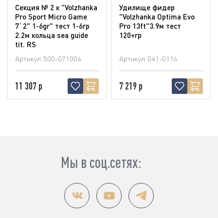
Секция № 2 к "Volzhanka
Удилище фидер
Pro Sport Micro Game
"Volzhanka Optima Evo
7`2" 1-6gr" тест 1-6гр
Pro 13ft"3.9м тест
2.2м кольца sea guide
120+гр
tit. RS
Артикул
500-071004
Артикул
041-0116
11 307 р
7 219 р
Мы в соц.сетях: