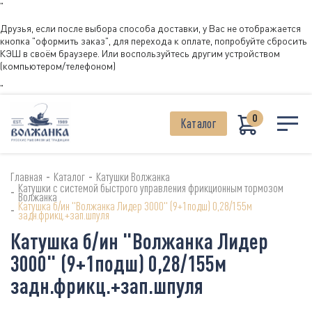
"
Друзья, если после выбора способа доставки, у Вас не отображается
кнопка "оформить заказ", для перехода к оплате, попробуйте сбросить
КЭШ в своём браузере. Или воспользуйтесь другим устройством
(компьютером/телефоном)
"
0
Каталог
-
-
Главная
Каталог
Катушки Волжанка
Катушки с системой быстрого управления фрикционным тормозом
-
Волжанка
Катушка б/ин "Волжанка Лидер 3000" (9+1подш) 0,28/155м
-
задн.фрикц.+зап.шпуля
Катушка б/ин "Волжанка Лидер
3000" (9+1подш) 0,28/155м
задн.фрикц.+зап.шпуля