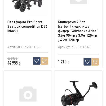
Платформа Pro Sport
Квивертип 2.5oz
Seatbox competition D36
(carbon) к удилищу
(blaсk)
фидер "Volzhanka Atlas"
3.6м 90+гр ; 3.9м 120+гр
; 4.2м 120+гр
Артикул
PPSSC-D36
Артикул
500-034016
45 000 р
1 210 р
44 955 р