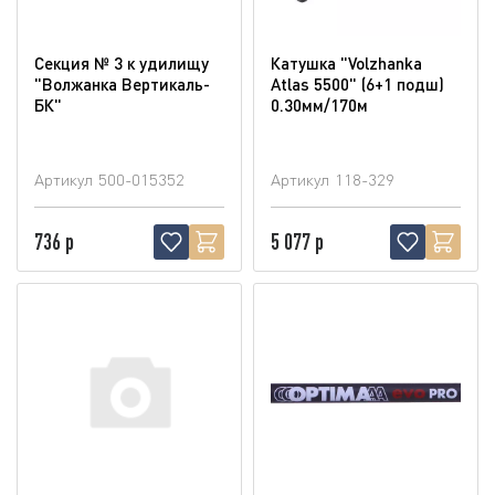
Секция № 3 к удилищу
Катушка "Volzhanka
"Волжанка Вертикаль-
Atlas 5500" (6+1 подш)
БК"
0.30мм/170м
Артикул
500-015352
Артикул
118-329
736 р
5 077 р