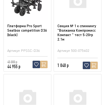
Платформа Pro Sport
Секция № 1 к спиннингу
Seatbox competition D36
"Волжанка Компромисс
(blaсk)
Компакт " тест 5-20гр
2.1м
Артикул
PPSSC-D36
Артикул
500-075402
45 000 р
1 040 р
44 955 р