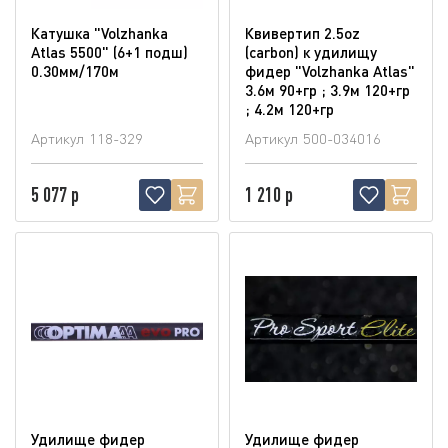
Катушка "Volzhanka
Квивертип 2.5oz
Atlas 5500" (6+1 подш)
(carbon) к удилищу
0.30мм/170м
фидер "Volzhanka Atlas"
3.6м 90+гр ; 3.9м 120+гр
; 4.2м 120+гр
Артикул
118-329
Артикул
500-034016
5 077 р
1 210 р
Удилище фидер
Удилище фидер