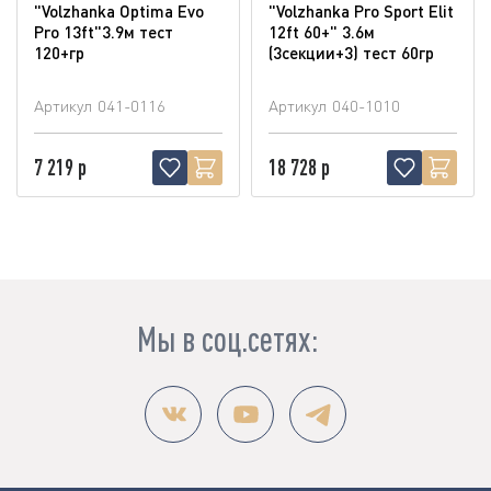
"Volzhanka Optima Evo
"Volzhanka Pro Sport Elit
Pro 13ft"3.9м тест
12ft 60+" 3.6м
120+гр
(3секции+3) тест 60гр
Артикул
041-0116
Артикул
040-1010
7 219 р
18 728 р
Мы в соц.сетях: