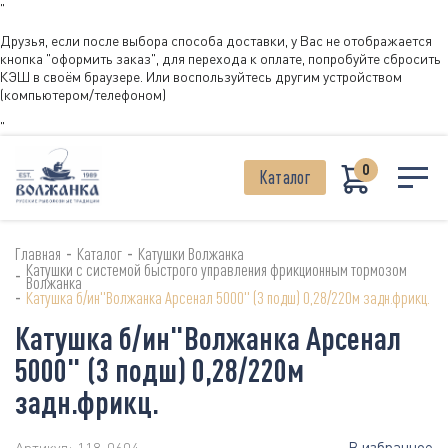
"
Друзья, если после выбора способа доставки, у Вас не отображается
кнопка "оформить заказ", для перехода к оплате, попробуйте сбросить
КЭШ в своём браузере. Или воспользуйтесь другим устройством
(компьютером/телефоном)
"
0
Каталог
-
-
Главная
Каталог
Катушки Волжанка
Катушки с системой быстрого управления фрикционным тормозом
-
Волжанка
-
Катушка б/ин"Волжанка Арсенал 5000" (3 подш) 0,28/220м задн.фрикц.
Катушка б/ин"Волжанка Арсенал
5000" (3 подш) 0,28/220м
задн.фрикц.
В избранное
Артикул:
118-0604