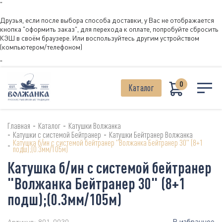
"
Друзья, если после выбора способа доставки, у Вас не отображается
кнопка "оформить заказ", для перехода к оплате, попробуйте сбросить
КЭШ в своём браузере. Или воспользуйтесь другим устройством
(компьютером/телефоном)
"
0
Каталог
-
-
Главная
Каталог
Катушки Волжанка
-
-
Катушки с системой Бейтранер
Катушки Бейтранер Волжанка
Катушка б/ин с системой бейтранер "Волжанка Бейтранер 30" (8+1
-
подш);(0.3мм/105м)
Катушка б/ин с системой бейтранер
"Волжанка Бейтранер 30" (8+1
подш);(0.3мм/105м)
В избранное
Артикул:
801-0030