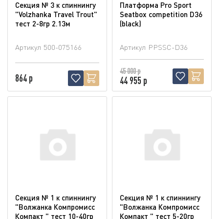
Секция № 3 к спиннингу
Платформа Pro Sport
"Volzhanka Travel Trout"
Seatbox competition D36
тест 2-8гр 2.13м
(blaсk)
Артикул
500-075166
Артикул
PPSSC-D36
45 000 р
864 р
44 955 р
Секция № 1 к спиннингу
Секция № 1 к спиннингу
"Волжанка Компромисс
"Волжанка Компромисс
Компакт " тест 10-40гр
Компакт " тест 5-20гр