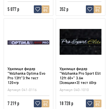
5 077 р
352 р
Удилище фидер
Удилище фидер
"Volzhanka Optima Evo
"Volzhanka Pro Sport Elit
Pro 13ft"3.9м тест
12ft 60+" 3.6м
120+гр
(3секции+3) тест 60гр
Артикул
041-0116
Артикул
040-1010
7 219 р
18 728 р