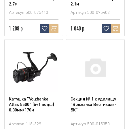
2.7м
2.1м
Артикул
500-075410
Артикул
500-075402
1 208 р
1 040 р
Катушка "Volzhanka
Секция № 1 к удилищу
Atlas 5500" (6+1 подш)
"Волжанка Вертикаль-
0.30мм/170м
БК"
Артикул
118-329
Артикул
500-015350