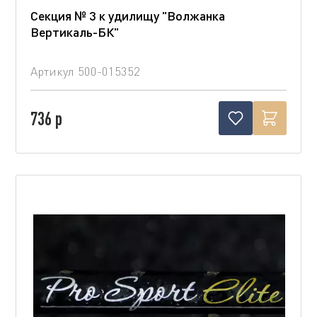
Секция № 3 к удилищу "Волжанка
Вертикаль-БК"
Артикул
500-015352
736 р