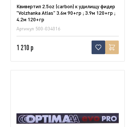
Квивертип 2.5oz (carbon) к удилищу фидер
"Volzhanka Atlas" 3.6м 90+гр ; 3.9м 120+гр ;
4.2м 120+гр
Артикул
500-034016
1 210 р